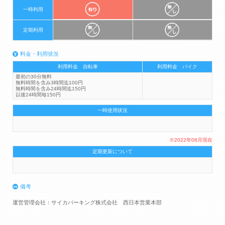
一時利用
定期利用
料金・利用状況
利用料金 自転車
利用料金 バイク
最初の30分無料
無料時間を含み3時間迄100円
無料時間を含み24時間迄150円
以後24時間毎150円
一時使用状況
※2022年08月現在
定期更新について
備考
運営管理会社：サイカパーキング株式会社 西日本営業本部