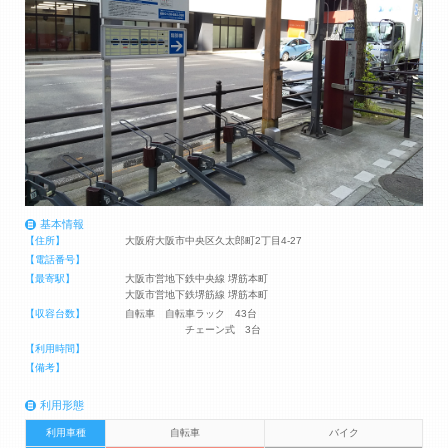
基本情報
【住所】
大阪府大阪市中央区久太郎町2丁目4-27
【電話番号】
【最寄駅】
大阪市営地下鉄中央線 堺筋本町
大阪市営地下鉄堺筋線 堺筋本町
【収容台数】
自転車 自転車ラック 43台
チェーン式 3台
【利用時間】
【備考】
利用形態
利用車種
自転車
バイク