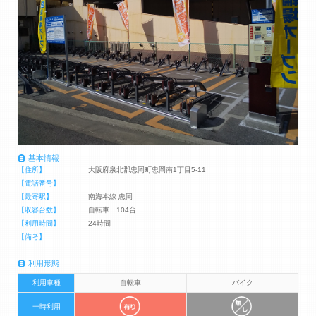
基本情報
【住所】
大阪府泉北郡忠岡町忠岡南1丁目5-11
【電話番号】
【最寄駅】
南海本線 忠岡
【収容台数】
自転車 104台
【利用時間】
24時間
【備考】
利用形態
利用車種
自転車
バイク
一時利用