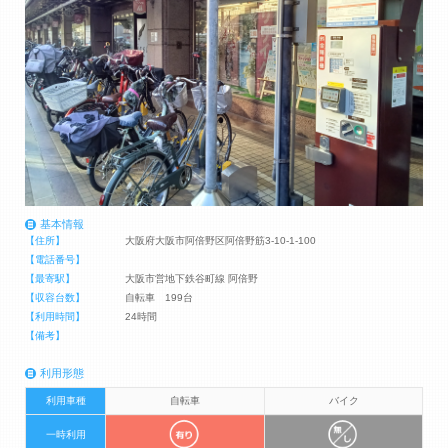
基本情報
【住所】
大阪府大阪市阿倍野区阿倍野筋3-10-1-100
【電話番号】
【最寄駅】
大阪市営地下鉄谷町線 阿倍野
【収容台数】
自転車 199台
【利用時間】
24時間
【備考】
利用形態
利用車種
自転車
バイク
一時利用