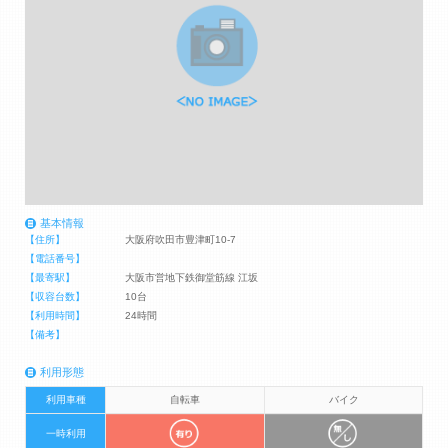
基本情報
【住所】
大阪府吹田市豊津町10-7
【電話番号】
【最寄駅】
大阪市営地下鉄御堂筋線 江坂
【収容台数】
10台
【利用時間】
24時間
【備考】
利用形態
利用車種
自転車
バイク
一時利用