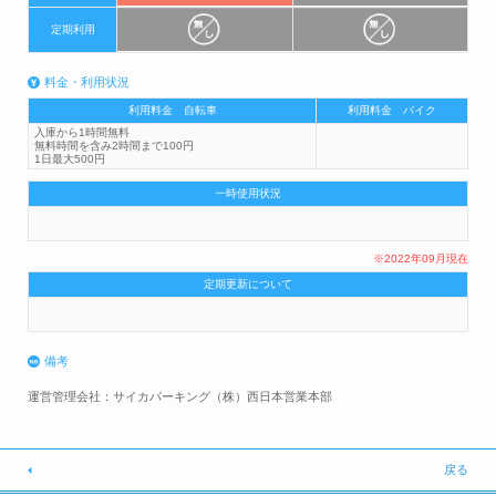
定期利用
料金・利用状況
利用料金 自転車
利用料金 バイク
入庫から1時間無料
無料時間を含み2時間まで100円
1日最大500円
一時使用状況
※2022年09月現在
定期更新について
備考
運営管理会社：サイカパーキング（株）西日本営業本部
戻る