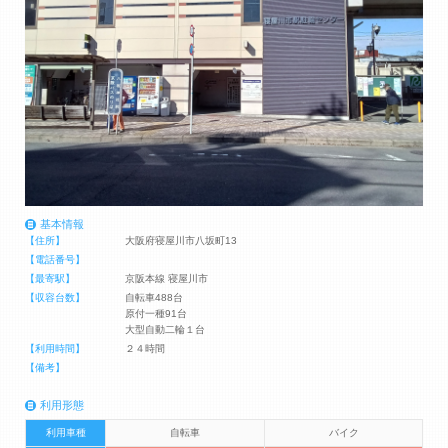
基本情報
【住所】
大阪府寝屋川市八坂町13
【電話番号】
【最寄駅】
京阪本線 寝屋川市
【収容台数】
自転車488台
原付一種91台
大型自動二輪１台
【利用時間】
２４時間
【備考】
利用形態
利用車種
自転車
バイク