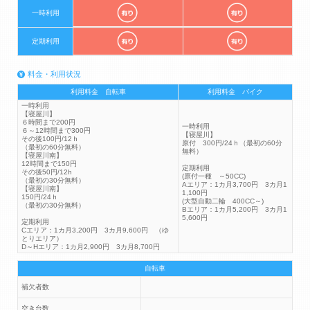
一時利用
定期利用
料金・利用状況
利用料金 自転車
利用料金 バイク
一時利用
【寝屋川】
６時間まで200円
一時利用
６～12時間まで300円
【寝屋川】
その後100円/12ｈ
原付 300円/24ｈ（最初の60分
（最初の60分無料）
無料）
【寝屋川南】
12時間まで150円
定期利用
その後50円/12h
(原付一種 ～50CC)
（最初の30分無料）
Aエリア：1カ月3,700円 3カ月1
【寝屋川南】
1,100円
150円/24ｈ
(大型自動二輪 400CC～)
（最初の30分無料）
Bエリア：1カ月5,200円 3カ月1
5,600円
定期利用
Cエリア：1カ月3,200円 3カ月9,600円 （ゆ
とりエリア）
D～Hエリア：1カ月2,900円 3カ月8,700円
自転車
補欠者数
空き台数