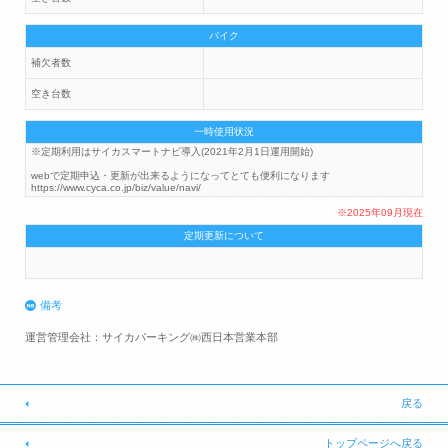
バイク
補欠者数
空き台数
一時使用状況
※定期利用はサイカスマートナビ導入(2021年2月1日運用開始)
webで定期申込・更新が出来るようになってとても便利になります
https://www.cyca.co.jp/biz/value/navi/
※2025年09月現在
定期更新について
備考
運営管理会社：サイカパーキング㈱西日本営業本部
戻る
トップページへ戻る