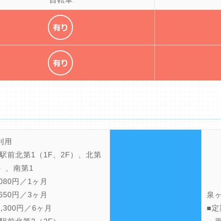
利用
駅前北第1（1F、2F）、北第
F）、南第1
80円／1ヶ月
50円／3ヶ月
泉
300円／6ヶ月
■