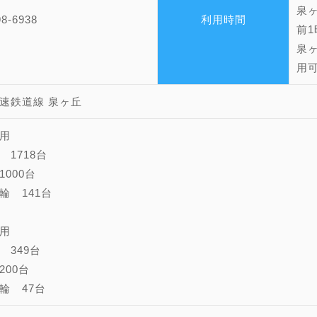
泉
98-6938
利用時間
前
泉ヶ
用
速鉄道線 泉ヶ丘
用
 1718台
1000台
輪 141台
用
 349台
200台
輪 47台