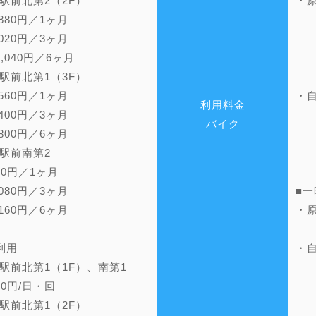
駅前北第2（2F）
・
80円／1ヶ月
3
20円／3ヶ月
8
040円／6ヶ月
16
駅前北第1（3F）
60円／1ヶ月
・
利用料金
00円／3ヶ月
3
バイク
00円／6ヶ月
9
駅前南第2
19
0円／1ヶ月
80円／3ヶ月
■
60円／6ヶ月
・
2
利用
・
駅前北第1（1F）、南第1
2
円/日・回
駅前北第1（2F）