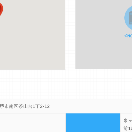
堺市南区茶山台1丁2-12
泉
前