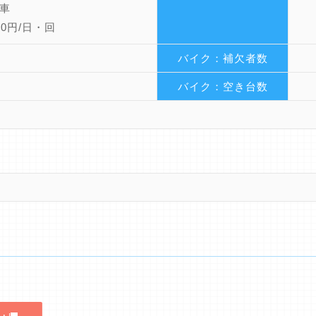
車
円/日・回
バイク：補欠者数
バイク：空き台数