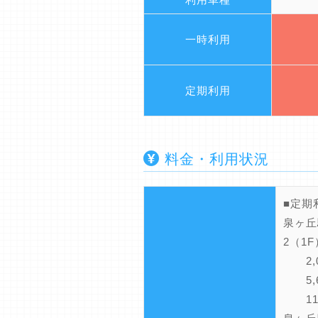
一時利用
定期利用
料金・利用状況
■定期
泉ヶ丘
2（1
2,0
5,6
11,