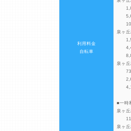
泉ヶ丘
1,8
5,0
10,
泉ヶ丘
1,5
利用料金
4,4
自転車
8,8
泉ヶ丘
73
2,0
4,1
■一時
泉ヶ丘
110
泉ヶ丘