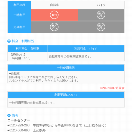
利用車種
自転車
バイク
一時利用
定期利用
料金・利用状況
利用料金 自転車
利用料金 バイク
【屋根なし】
自転車専用の自転車駐車場です。
一時利用：80円
一時使用状況
■自転車
自転車をラックに乗せて奥まで押し込んでください。
スタンドをあげてご利用いただくようお願いします。
※2026年07月現在
定期更新について
一時利用専用の自転車駐車場です。
備考
コールセンター
■0120-929-293 午前9時00分から午後8時00分まで（土日祝を除く）
■0120-060-698 上記以外