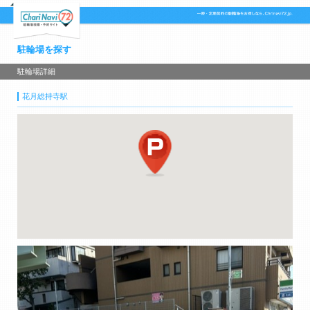
駐輪場を探す
駐輪場詳細
花月総持寺駅