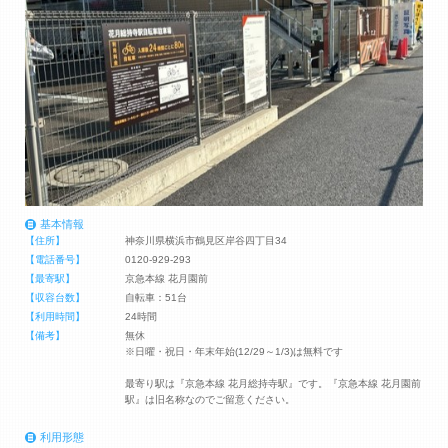
基本情報
【住所】
神奈川県横浜市鶴見区岸谷四丁目34
【電話番号】
0120-929-293
【最寄駅】
京急本線 花月園前
【収容台数】
自転車：51台
【利用時間】
24時間
【備考】
無休
※日曜・祝日・年末年始(12/29～1/3)は無料です
最寄り駅は『京急本線 花月総持寺駅』です。『京急本線 花月園前
駅』は旧名称なのでご留意ください。
利用形態