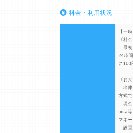
料金・利用状況
【一時
《料金
最初の
24時
に10
《お支
出庫
方式で
現金、
oic
マネー
設置