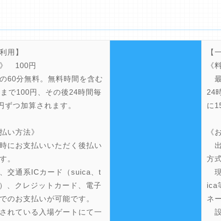
利用】
【
》 100円
《料
60分無料。無料時間を含む
最
間まで100円、その後24時間毎
24
0円ずつ加算されます。
に1
払い方法》
《
時にお支払いいただく後払い
出
す。
方
交通系ICカード（suica、t
現金
a等）、クレジットカード、電子
i
でのお支払いが可能です。
ネ
されている入場ゲートにて一
設