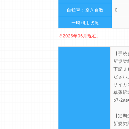
自転車：空き台数
0
一時利用状況
※2026年06月現在。
【手続
新規契
下記Ｕ
ださい
サイカスマ
草薙駅北口
b7-2ae
【定期
新規契