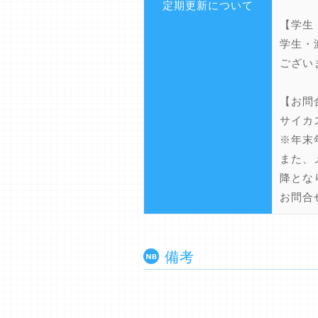
定期更新について
【学生
学生・
ござい
【お問
サイカス
※年末
また、
降とな
お問合せサ
備考