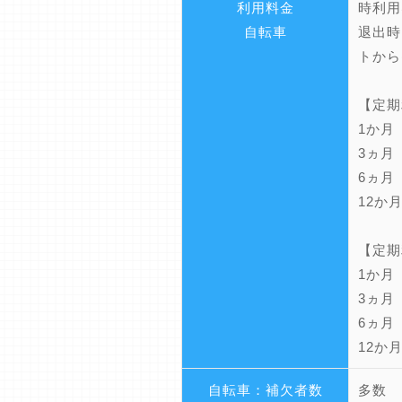
利用料金
時利用
自転車
退出時
トから
【定期
1か月
3ヵ月
6ヵ月
12か
【定期
1か月
3ヵ月
6ヵ月
12か
自転車：補欠者数
多数