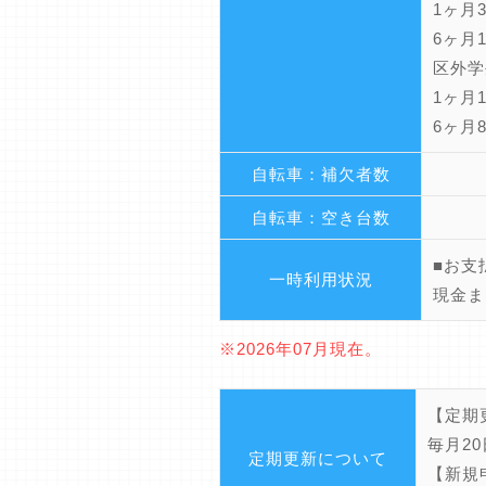
1ヶ月3
6ヶ月1
区外学
1ヶ月1
6ヶ月8
自転車：補欠者数
自転車：空き台数
■お支
一時利用状況
現金ま
※2026年07月現在。
【定期
毎月2
定期更新について
【新規