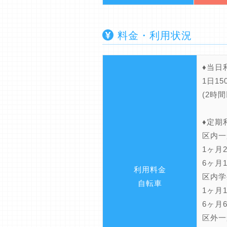
料金・利用状況
♦当日
1日15
(2時
♦定期
区内一
1ヶ月2
6ヶ月1
利用料金
区内学
自転車
1ヶ月1
6ヶ月6
区外一