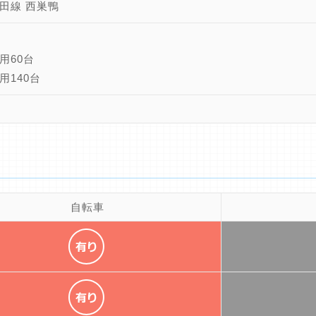
田線 西巣鴨
用60台
用140台
自転車