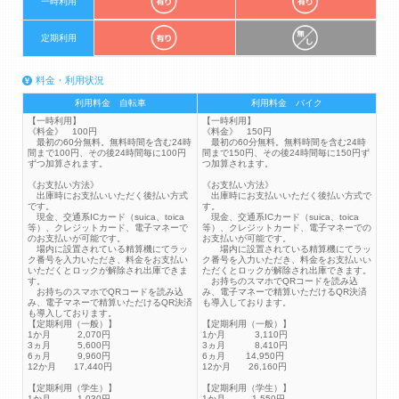
一時利用
定期利用
料金・利用状況
利用料金 自転車
利用料金 バイク
【一時利用】
【一時利用】
《料金》 100円
《料金》 150円
最初の60分無料。無料時間を含む24時
最初の60分無料。無料時間を含む24時
間まで100円、その後24時間毎に100円
間まで150円、その後24時間毎に150円ず
ずつ加算されます。
つ加算されます。
《お支払い方法》
《お支払い方法》
出庫時にお支払いいただく後払い方式
出庫時にお支払いいただく後払い方式で
です。
す。
現金、交通系ICカード（suica、toica
現金、交通系ICカード（suica、toica
等）、クレジットカード、電子マネーで
等）、クレジットカード、電子マネーでの
のお支払いが可能です。
お支払いが可能です。
場内に設置されている精算機にてラッ
場内に設置されている精算機にてラッ
ク番号を入力いただき、料金をお支払い
ク番号を入力いただき、料金をお支払いい
いただくとロックが解除され出庫できま
ただくとロックが解除され出庫できます。
す。
お持ちのスマホでQRコードを読み込
お持ちのスマホでQRコードを読み込
み、電子マネーで精算いただけるQR決済
み、電子マネーで精算いただけるQR決済
も導入しております。
も導入しております。
【定期利用（一般）】
【定期利用（一般）】
1か月 2,070円
1か月 3,110円
3ヵ月 5,600円
3ヵ月 8,410円
6ヵ月 9,960円
6ヵ月 14,950円
12か月 17,440円
12か月 26,160円
【定期利用（学生）】
【定期利用（学生）】
1か月 1,030円
1か月 1,550円