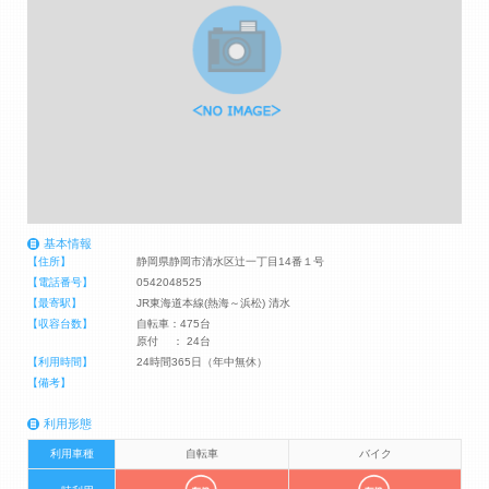
基本情報
【住所】
静岡県静岡市清水区辻一丁目14番１号
【電話番号】
0542048525
【最寄駅】
JR東海道本線(熱海～浜松) 清水
【収容台数】
自転車：475台
原付 ： 24台
【利用時間】
24時間365日（年中無休）
【備考】
利用形態
利用車種
自転車
バイク