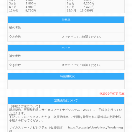
3ヵ月 2,800円
3ヵ月 4,200円
6ヵ月 4,980円
6ヵ月 7,470円
12か月 8,720円
12か月 13,080円
自転車
補欠者数
空き台数
スマナビにてご確認ください。
バイク
補欠者数
空き台数
スマナビにてご確認ください。
一時使用状況
※2026年07月現在
定期更新について
【手続き方法について】
新規契約、更新契約共にサイカスマートナビシステム（WEB）にて手続きを行ってい
ただきます。
下記ＵＲＬにアクセスいただき、会員登録後、ご利用を希望される駐輪場の定期申込
手続きを行ってください。
サイカスマートナビシステム（会員登録） https://cycass.jp/User/privacy?mode=reg
ist