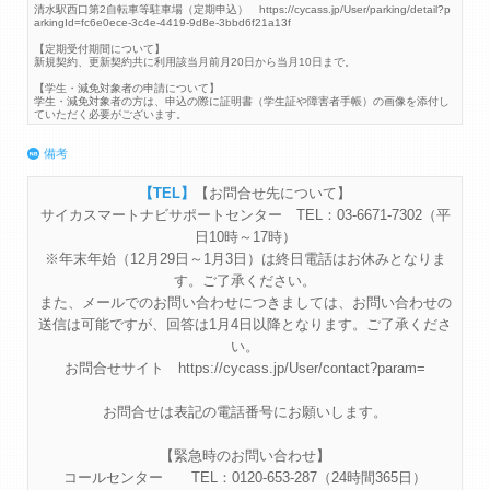
清水駅西口第2自転車等駐車場（定期申込） https://cycass.jp/User/parking/detail?p
arkingId=fc6e0ece-3c4e-4419-9d8e-3bbd6f21a13f
【定期受付期間について】
新規契約、更新契約共に利用該当月前月20日から当月10日まで。
【学生・減免対象者の申請について】
学生・減免対象者の方は、申込の際に証明書（学生証や障害者手帳）の画像を添付し
ていただく必要がございます。
備考
【お問合せ先について】
サイカスマートナビサポートセンター TEL：03-6671-7302（平
日10時～17時）
※年末年始（12月29日～1月3日）は終日電話はお休みとなりま
す。ご了承ください。
また、メールでのお問い合わせにつきましては、お問い合わせの
送信は可能ですが、回答は1月4日以降となります。ご了承くださ
い。
お問合せサイト https://cycass.jp/User/contact?param=
お問合せは表記の電話番号にお願いします。
【緊急時のお問い合わせ】
コールセンター TEL：0120-653-287（24時間365日）