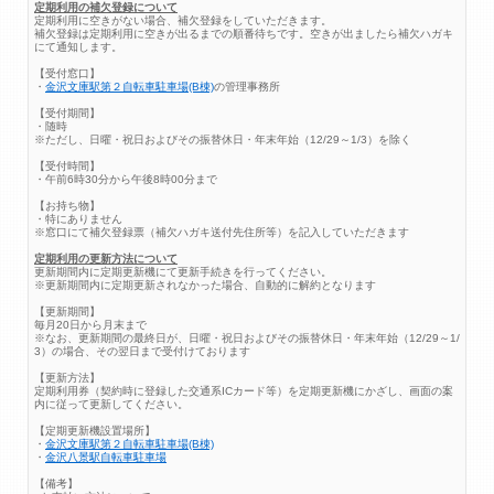
定期利用の補欠登録について
定期利用に空きがない場合、補欠登録をしていただきます。
補欠登録は定期利用に空きが出るまでの順番待ちです。空きが出ましたら補欠ハガキ
にて通知します。
【受付窓口】
・
金沢文庫駅第２自転車駐車場(B棟)
の管理事務所
【受付期間】
・随時
※ただし、日曜・祝日およびその振替休日・年末年始（12/29～1/3）を除く
【受付時間】
・午前6時30分から午後8時00分まで
【お持ち物】
・特にありません
※窓口にて補欠登録票（補欠ハガキ送付先住所等）を記入していただきます
定期利用の更新方法について
更新期間内に定期更新機にて更新手続きを行ってください。
※更新期間内に定期更新されなかった場合、自動的に解約となります
【更新期間】
毎月20日から月末まで
※なお、更新期間の最終日が、日曜・祝日およびその振替休日・年末年始（12/29～1/
3）の場合、その翌日まで受付けております
【更新方法】
定期利用券（契約時に登録した交通系ICカード等）を定期更新機にかざし、画面の案
内に従って更新してください。
【定期更新機設置場所】
・
金沢文庫駅第２自転車駐車場(B棟)
・
金沢八景駅自転車駐車場
【備考】