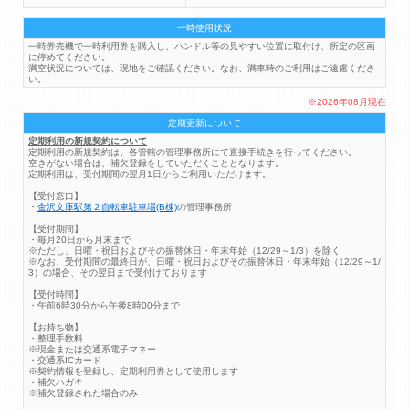
一時使用状況
一時券売機で一時利用券を購入し、ハンドル等の見やすい位置に取付け、所定の区画
に停めてください。
満空状況については、現地をご確認ください。なお、満車時のご利用はご遠慮くださ
い。
※2026年08月現在
定期更新について
定期利用の新規契約について
定期利用の新規契約は、各管轄の管理事務所にて直接手続きを行ってください。
空きがない場合は、補欠登録をしていただくこととなります。
定期利用は、受付期間の翌月1日からご利用いただけます。
【受付窓口】
・
金沢文庫駅第２自転車駐車場(B棟)
の管理事務所
【受付期間】
・毎月20日から月末まで
※ただし、日曜・祝日およびその振替休日・年末年始（12/29～1/3）を除く
※なお、受付期間の最終日が、日曜・祝日およびその振替休日・年末年始（12/29～1/
3）の場合、その翌日まで受付けております
【受付時間】
・午前6時30分から午後8時00分まで
【お持ち物】
・整理手数料
※現金または交通系電子マネー
・交通系ICカード
※契約情報を登録し、定期利用券として使用します
・補欠ハガキ
※補欠登録された場合のみ