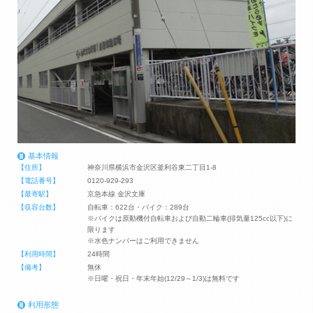
基本情報
【住所】
神奈川県横浜市金沢区釜利谷東二丁目1-8
【電話番号】
0120-929-293
【最寄駅】
京急本線 金沢文庫
【収容台数】
自転車：622台・バイク：289台
※バイクは原動機付自転車および自動二輪車(排気量125cc以下)に
限ります
※水色ナンバーはご利用できません
【利用時間】
24時間
【備考】
無休
※日曜・祝日・年末年始(12/29～1/3)は無料です
利用形態