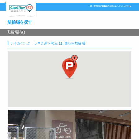
駐輪場を探す
駐輪場詳細
サイカパーク ラスカ茅ヶ崎店南口自転車駐輪場