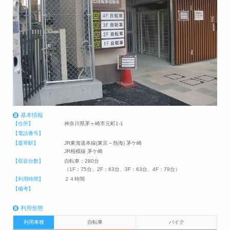
基本情報
【住所】
神奈川県茅ヶ崎市元町1-1
【電話番号】
【最寄駅】
JR東海道本線(東京～熱海) 茅ケ崎
JR相模線 茅ケ崎
【収容台数】
自転車：280台
（1F：75台、2F：63台、3F：63台、4F：79台）
【利用時間】
２４時間
【備考】
利用形態
利用車種
自転車
バイク