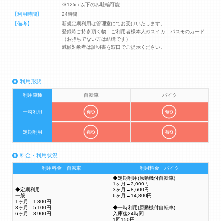
※125cc以下のみ駐輪可能
【利用時間】
24時間
【備考】
新規定期利用は管理室にてお受けいたします。
登録時ご持参頂く物 ご利用者様本人のスイカ パスモのカード
（お持ちでない方は結構です）
減額対象者は証明書を窓口でご提示ください。
利用形態
利用車種
自転車
バイク
一時利用
定期利用
料金・利用状況
利用料金 自転車
利用料金 バイク
◆定期利用(原動機付自転車)
1ヶ月→3,000円
◆定期利用
3ヶ月→8,600円
一般
6ヶ月→14,800円
1ヶ月 1,800円
3ヶ月 5,100円
◆一時利用(原動機付自転車)
6ヶ月 8,900円
入庫後24時間
1回150円