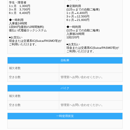
学生・障害者
1ヶ月 1,300円
◆定期利用
3ヶ月 3,700円
(125㏄までの自動二輪車)
6ヶ月 6,400円
1ヶ月→4,400円
3ヶ月→12,500円
◆一時利用
6ヶ月→21,600円
入庫後24時間
1回90円(最初の2時間無料)
◆一時利用
後払い式電磁ロックシステム
(125㏄までの自動二輪車)
入庫後24時間
■お支払い
1回220円
現金または交通系IC(Suica/PASMO等)が
ご利用いただけます。
■お支払い
現金または交通系IC(Suica/PASMO等)が
ご利用いただけます。
自転車
補欠者数
空き台数
管理室へお問い合わせください。
バイク
補欠者数
空き台数
管理室へお問い合わせください。
一時使用状況