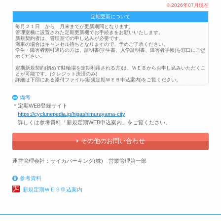
※2026年07月現在
定期更新について
毎月２１日 から 月末までが更新期間となります。
管理室横に設置された定期更新機でお手続きをお願いいたします。
新規契約者は、管理室での申し込みが必要です。
満車の場合はキャンセル待ちとなりますので、予めご了承ください。
学生・障害者割引適応の方は、証明書(学生書、入学証明書、障害者手帳)を窓口にご提
示ください。
定期新規契約(初めて駐輪場を定期利用される方)は、ＷＥＢからお申し込みいただくこ
とが可能です。(クレジット決済のみ)
詳細は下部にある添付ファイル(新規定期ＷＥＢ申込案内)をご覧ください。
備考
＊定期WEB登録サイト
https://cyclunepedia.jp/higashimurayama-city
詳しくは参考資料「新規定期WEB申込案内」をご覧ください。
その他のお問い合わせ
運営管理会社：サイカパーキング(株) 営業管理第一部
参考資料
新規定期ＷＥＢ申込案内