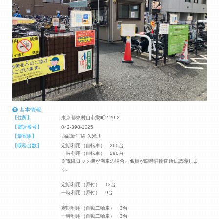
基本情報
【住所】
東京都東村山市栄町2-29-2
【電話番号】
042-398-1225
【最寄駅】
西武新宿線 久米川
【収容台数】
定期利用（自転車） 260台
一時利用（自転車） 290台
※電磁ロック機が満車の場合、係員が臨時駐輪箇所に誘導しま
す。
定期利用（原付） 18台
一時利用（原付） 9台
定期利用（自動二輪車） 3台
一時利用（自動二輪車） 3台