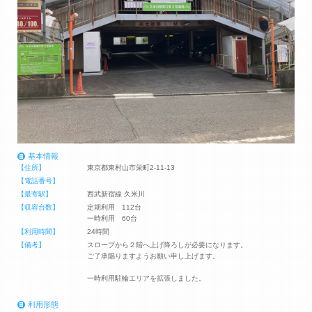
基本情報
【住所】
東京都東村山市栄町2-11-13
【電話番号】
【最寄駅】
西武新宿線 久米川
【収容台数】
定期利用 112台
一時利用 60台
【利用時間】
24時間
【備考】
スロープから２階へ上げ降ろしが必要になります。
ご了承賜りますようお願い申し上げます。
一時利用駐輪エリアを拡張しました。
利用形態