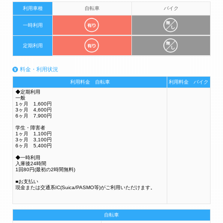
利用車種
自転車
バイク
一時利用
定期利用
料金・利用状況
利用料金 自転車
利用料金 バイク
◆定期利用
一般
1ヶ月 1,600円
3ヶ月 4,600円
6ヶ月 7,900円
学生・障害者
1ヶ月 1,100円
3ヶ月 3,100円
6ヶ月 5,400円
◆一時利用
入庫後24時間
1回80円(最初の2時間無料)
■お支払い
現金または交通系IC(Suica/PASMO等)がご利用いただけます。
自転車