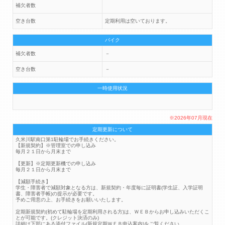
補欠者数
空き台数
定期利用は空いております。
バイク
補欠者数
－
空き台数
－
一時使用状況
※2026年07月現在
定期更新について
久米川駅南口第1駐輪場でお手続きください。
【新規契約】※管理室での申し込み
毎月２１日から月末まで
【更新】※定期更新機での申し込み
毎月２１日から月末まで
【減額手続き】
学生・障害者で減額対象となる方は、新規契約・年度毎に証明書(学生証、入学証明
書、障害者手帳)の提示が必要です。
予めご用意の上、お手続きをお願いいたします。
定期新規契約(初めて駐輪場を定期利用される方)は、ＷＥＢからお申し込みいただくこ
とが可能です。(クレジット決済のみ)
詳細は下部にある添付ファイル(新規定期ＷＥＢ申込案内)をご覧ください。