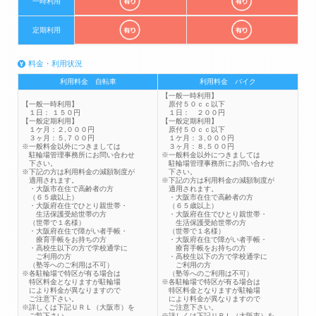
一時利用
定期利用
料金・利用状況
利用料金 自転車
利用料金 バイク
【一般一時利用】
【一般一時利用】
原付５０ｃｃ以下
１日： １５０円
１日： ２００円
【一般定期利用】
【一般定期利用】
１ケ月：２,０００円
原付５０ｃｃ以下
３ヶ月：５,７００円
１ケ月：３,０００円
※一般料金以外につきましては
３ヶ月：８,５００円
駐輪場管理事務所にお問い合わせ
※一般料金以外につきましては
下さい。
駐輪場管理事務所にお問い合わせ
※下記の方は利用料金の減額制度が
下さい。
適用されます。
※下記の方は利用料金の減額制度が
・大阪市在住で高齢者の方
適用されます。
（６５歳以上）
・大阪市在住で高齢者の方
・大阪府在住でひとり親世帯・
（６５歳以上）
生活保護受給世帯の方
・大阪府在住でひとり親世帯・
（世帯で１名様）
生活保護受給世帯の方
・大阪府在住で障がい者手帳・
（世帯で１名様）
療育手帳をお持ちの方
・大阪府在住で障がい者手帳・
・高校生以下の方で学校通学に
療育手帳をお持ちの方
ご利用の方
・高校生以下の方で学校通学に
（塾等へのご利用は不可）
ご利用の方
※各駐輪場で特区が有る場合は
（塾等へのご利用は不可）
特区料金となりますが駐輪場
※各駐輪場で特区が有る場合は
により料金が異なりますので
特区料金となりますが駐輪場
ご注意下さい。
により料金が異なりますので
※詳しくは下記ＵＲＬ（大阪市）を
ご注意下さい。
ご覧下さい。
※詳しくは下記ＵＲＬ（大阪市）を