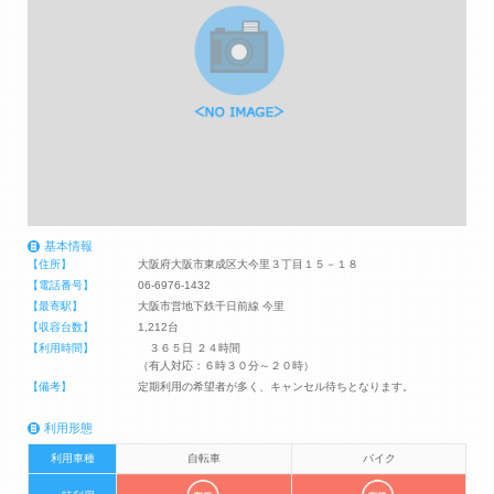
基本情報
【住所】
大阪府大阪市東成区大今里３丁目１５－１８
【電話番号】
06-6976-1432
【最寄駅】
大阪市営地下鉄千日前線 今里
【収容台数】
1,212台
【利用時間】
３６５日 ２４時間
（有人対応：６時３０分～２０時）
【備考】
定期利用の希望者が多く、キャンセル待ちとなります。
利用形態
利用車種
自転車
バイク