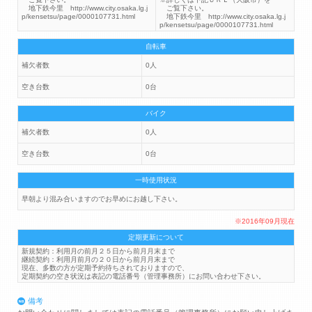
地下鉄今里 http://www.city.osaka.lg.j
ご覧下さい。
p/kensetsu/page/0000107731.html
地下鉄今里 http://www.city.osaka.lg.j
p/kensetsu/page/0000107731.html
自転車
補欠者数
0人
空き台数
0台
バイク
補欠者数
0人
空き台数
0台
一時使用状況
早朝より混み合いますのでお早めにお越し下さい。
※2016年09月現在
定期更新について
新規契約：利用月の前月２５日から前月月末まで
継続契約：利用月前月の２０日から前月月末まで
現在、多数の方が定期予約待ちされておりますので、
定期契約の空き状況は表記の電話番号（管理事務所）にお問い合わせ下さい。
備考