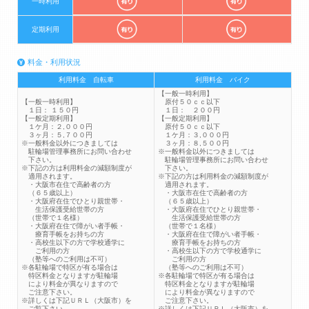
一時利用
定期利用
料金・利用状況
利用料金 自転車
利用料金 バイク
【一般一時利用】
【一般一時利用】
原付５０ｃｃ以下
１日： １５０円
１日： ２００円
【一般定期利用】
【一般定期利用】
１ケ月：２,０００円
原付５０ｃｃ以下
３ヶ月：５,７００円
１ケ月：３,０００円
※一般料金以外につきましては
３ヶ月：８,５００円
駐輪場管理事務所にお問い合わせ
※一般料金以外につきましては
下さい。
駐輪場管理事務所にお問い合わせ
※下記の方は利用料金の減額制度が
下さい。
適用されます。
※下記の方は利用料金の減額制度が
・大阪市在住で高齢者の方
適用されます。
（６５歳以上）
・大阪市在住で高齢者の方
・大阪府在住でひとり親世帯・
（６５歳以上）
生活保護受給世帯の方
・大阪府在住でひとり親世帯・
（世帯で１名様）
生活保護受給世帯の方
・大阪府在住で障がい者手帳・
（世帯で１名様）
療育手帳をお持ちの方
・大阪府在住で障がい者手帳・
・高校生以下の方で学校通学に
療育手帳をお持ちの方
ご利用の方
・高校生以下の方で学校通学に
（塾等へのご利用は不可）
ご利用の方
※各駐輪場で特区が有る場合は
（塾等へのご利用は不可）
特区料金となりますが駐輪場
※各駐輪場で特区が有る場合は
により料金が異なりますので
特区料金となりますが駐輪場
ご注意下さい。
により料金が異なりますので
※詳しくは下記ＵＲＬ（大阪市）を
ご注意下さい。
ご覧下さい。
※詳しくは下記ＵＲＬ（大阪市）を