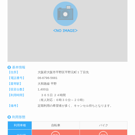
基本情報
【住所】
大阪府大阪市平野区平野元町１丁目先
【電話番号】
06-6796-5681
【最寄駅】
大和路線 平野
【収容台数】
1,400台
【利用時間】
３６５日 ２４時間
（有人対応：６時３０分～２０時）
【備考】
定期利用の希望者が多く、キャンセル待ちとなります。
利用形態
利用車種
自転車
バイク