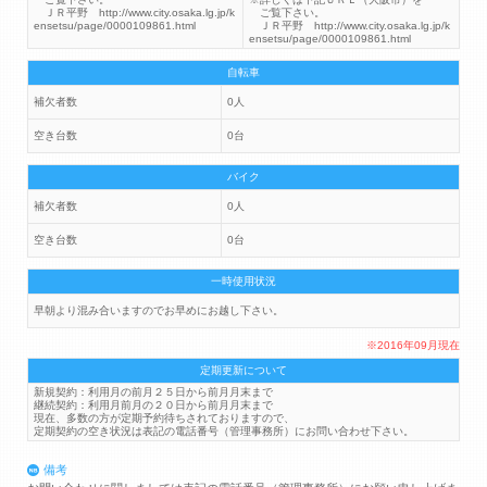
ＪＲ平野 http://www.city.osaka.lg.jp/k
ご覧下さい。
ensetsu/page/0000109861.html
ＪＲ平野 http://www.city.osaka.lg.jp/k
ensetsu/page/0000109861.html
自転車
補欠者数
0人
空き台数
0台
バイク
補欠者数
0人
空き台数
0台
一時使用状況
早朝より混み合いますのでお早めにお越し下さい。
※2016年09月現在
定期更新について
新規契約：利用月の前月２５日から前月月末まで
継続契約：利用月前月の２０日から前月月末まで
現在、多数の方が定期予約待ちされておりますので、
定期契約の空き状況は表記の電話番号（管理事務所）にお問い合わせ下さい。
備考