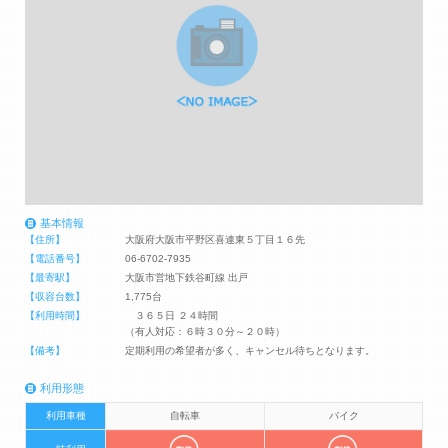
基本情報
【住所】
大阪府大阪市平野区喜連東５丁目１６先
【電話番号】
06-6702-7935
【最寄駅】
大阪市営地下鉄谷町線 出戸
【収容台数】
1,775台
【利用時間】
３６５日 ２４時間
（有人対応：６時３０分～２０時）
【備考】
定期利用の希望者が多く、キャンセル待ちとなります。
利用形態
利用車種
自転車
バイク