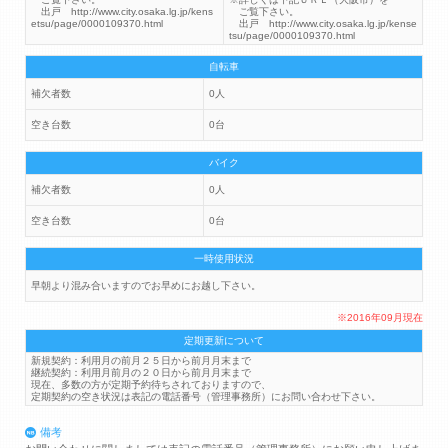
出戸 http://www.city.osaka.lg.jp/kens
ご覧下さい。
etsu/page/0000109370.html
出戸 http://www.city.osaka.lg.jp/kense
tsu/page/0000109370.html
自転車
補欠者数
0人
空き台数
0台
バイク
補欠者数
0人
空き台数
0台
一時使用状況
早朝より混み合いますのでお早めにお越し下さい。
※2016年09月現在
定期更新について
新規契約：利用月の前月２５日から前月月末まで
継続契約：利用月前月の２０日から前月月末まで
現在、多数の方が定期予約待ちされておりますので、
定期契約の空き状況は表記の電話番号（管理事務所）にお問い合わせ下さい。
備考