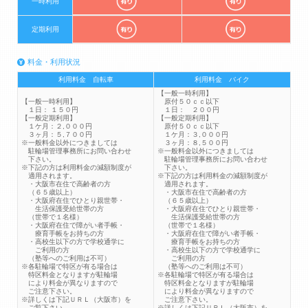
一時利用
定期利用
料金・利用状況
利用料金 自転車
利用料金 バイク
【一般一時利用】
【一般一時利用】
原付５０ｃｃ以下
１日： １５０円
１日： ２００円
【一般定期利用】
【一般定期利用】
１ケ月：２,０００円
原付５０ｃｃ以下
３ヶ月：５,７００円
１ケ月：３,０００円
※一般料金以外につきましては
３ヶ月：８,５００円
駐輪場管理事務所にお問い合わせ
※一般料金以外につきましては
下さい。
駐輪場管理事務所にお問い合わせ
※下記の方は利用料金の減額制度が
下さい。
適用されます。
※下記の方は利用料金の減額制度が
・大阪市在住で高齢者の方
適用されます。
（６５歳以上）
・大阪市在住で高齢者の方
・大阪府在住でひとり親世帯・
（６５歳以上）
生活保護受給世帯の方
・大阪府在住でひとり親世帯・
（世帯で１名様）
生活保護受給世帯の方
・大阪府在住で障がい者手帳・
（世帯で１名様）
療育手帳をお持ちの方
・大阪府在住で障がい者手帳・
・高校生以下の方で学校通学に
療育手帳をお持ちの方
ご利用の方
・高校生以下の方で学校通学に
（塾等へのご利用は不可）
ご利用の方
※各駐輪場で特区が有る場合は
（塾等へのご利用は不可）
特区料金となりますが駐輪場
※各駐輪場で特区が有る場合は
により料金が異なりますので
特区料金となりますが駐輪場
ご注意下さい。
により料金が異なりますので
※詳しくは下記ＵＲＬ（大阪市）を
ご注意下さい。
ご覧下さい。
※詳しくは下記ＵＲＬ（大阪市）を