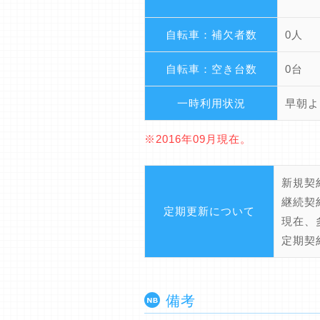
自転車：補欠者数
0人
自転車：空き台数
0台
一時利用状況
早朝よ
※2016年09月現在。
新規契
継続契
定期更新について
現在、
定期契
備考