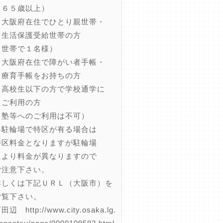
６５歳以上）
大阪府在住でひとり親世帯・
活保護受給世帯の方
世帯で１名様）
大阪府在住で障がい者手帳・
育手帳をお持ちの方
高校生以下の方で学校通学に
利用の方
塾等へのご利用は不可）
各駐輪場で特区が有る場合は
区料金となりますが駐輪場
より料金が異なりますので
注意下さい。
詳しくは下記ＵＲＬ（大阪市）を
覧下さい。
 http://www.city.osaka.lg.