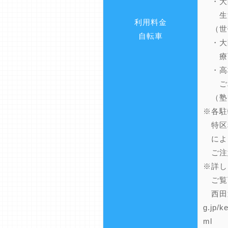
・大
生活
利用料金
（世
自転車
・大
療育
・高
ご利
（塾
※各駐
特区
によ
ご注
※詳し
ご覧
西田辺 h
g.jp/k
ml