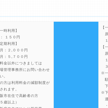
【
一時利用】
原
： １５０円
１
定期利用】
【
月：２,０００円
原
月：５,７００円
１
料金以外につきましては
３
場管理事務所にお問い合わせ
※
い。
駐
の方は利用料金の減額制度が
下
されます。
※
阪市在住で高齢者の方
適
５歳以上）
・