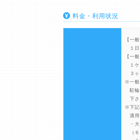
料金・利用状況
【一般
１日
【一般
１ケ
３ヶ
※一般
駐輪
下さ
※下記
適用
・大
（６