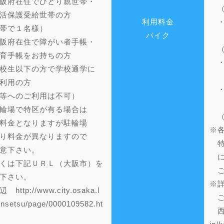
阪府在住でひとり親世帯・
（
保護受給世帯の方
利用料金
・
帯で１名様）
バイク
生
阪府在住で障がい者手帳・
（
手帳をお持ちの方
・
校生以下の方で学校通学に
療
用の方
・
等へのご利用は不可）
ご
輪場で特区が有る場合は
（
料金となりますが駐輪場
※
り料金が異なりますので
特
意下さい。
に
くは下記ＵＲＬ（大阪市）を
ご
下さい。
※
ttp://www.city.osaka.l
ご
ensetsu/page/0000109582.ht
西田辺