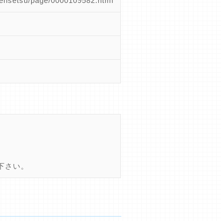
kensetsu/page/0000109582.html
下さい。