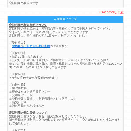
定期利用の駐輪場です。
※2026年08月現在
定期更新について
定期利用の新規契約について
定期利用の新規契約は、各管轄の管理事務所にて直接手続きを行ってください。
空きがない場合は、補欠登録をしていただくこととなります。
定期利用は、受付期間の翌月1日からご利用いただけます。
【受付窓口】
・
鴨居駅北口第２自転車駐車場
の管理事務所
【受付期間】
・毎月20日から月末まで
※ただし、日曜・祝日およびその振替休日・年末年始（12/29～1/3）を除く
※なお、受付期間の最終日が、日曜・祝日およびその振替休日・年末年始（12/29～1/
3）の場合、その翌日まで受付けております
【受付時間】
・午前6時30分から午後8時00分まで
【お持ち物】
・整理手数料
※現金または交通系電子マネー
・交通系ICカード
※契約情報を登録し、定期利用券として使用します
・補欠ハガキ
※補欠登録された場合のみ
定期利用の補欠登録について
定期利用に空きがない場合、補欠登録をしていただきます。
補欠登録は定期利用に空きが出るまでの順番待ちです。空きが出ましたら補欠ハガキ
にて通知します。
【受付窓口】