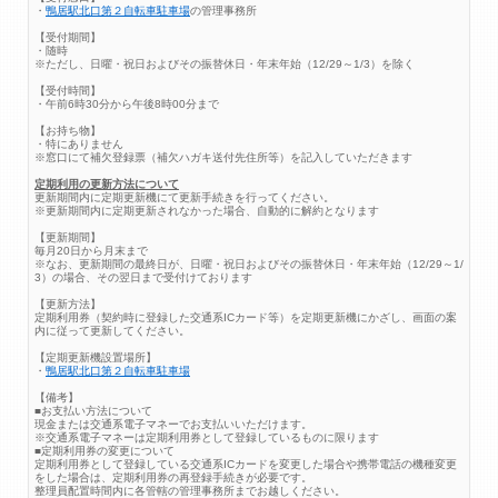
・
鴨居駅北口第２自転車駐車場
の管理事務所
【受付期間】
・随時
※ただし、日曜・祝日およびその振替休日・年末年始（12/29～1/3）を除く
【受付時間】
・午前6時30分から午後8時00分まで
【お持ち物】
・特にありません
※窓口にて補欠登録票（補欠ハガキ送付先住所等）を記入していただきます
定期利用の更新方法について
更新期間内に定期更新機にて更新手続きを行ってください。
※更新期間内に定期更新されなかった場合、自動的に解約となります
【更新期間】
毎月20日から月末まで
※なお、更新期間の最終日が、日曜・祝日およびその振替休日・年末年始（12/29～1/
3）の場合、その翌日まで受付けております
【更新方法】
定期利用券（契約時に登録した交通系ICカード等）を定期更新機にかざし、画面の案
内に従って更新してください。
【定期更新機設置場所】
・
鴨居駅北口第２自転車駐車場
【備考】
■お支払い方法について
現金または交通系電子マネーでお支払いいただけます。
※交通系電子マネーは定期利用券として登録しているものに限ります
■定期利用券の変更について
定期利用券として登録している交通系ICカードを変更した場合や携帯電話の機種変更
をした場合は、定期利用券の再登録手続きが必要です。
整理員配置時間内に各管轄の管理事務所までお越しください。