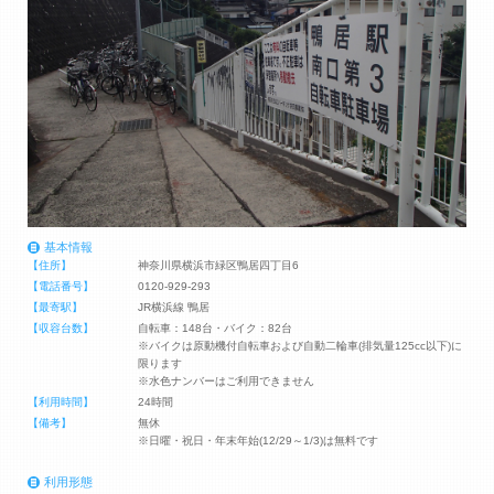
基本情報
【住所】
神奈川県横浜市緑区鴨居四丁目6
【電話番号】
0120-929-293
【最寄駅】
JR横浜線 鴨居
【収容台数】
自転車：148台・バイク：82台
※バイクは原動機付自転車および自動二輪車(排気量125cc以下)に
限ります
※水色ナンバーはご利用できません
【利用時間】
24時間
【備考】
無休
※日曜・祝日・年末年始(12/29～1/3)は無料です
利用形態