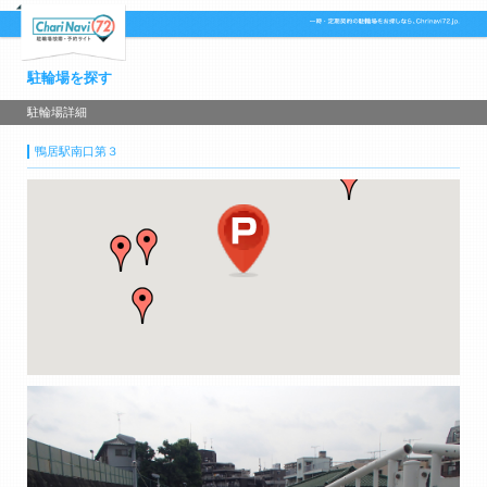
駐輪場を探す
駐輪場詳細
鴨居駅南口第３