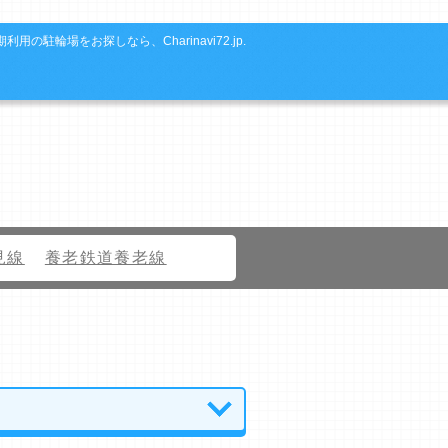
利用の駐輪場をお探しなら、Charinavi72.jp.
見線
養老鉄道養老線