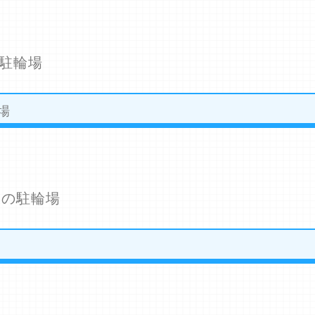
駐輪場
場
線の駐輪場