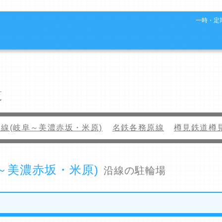
一時・定期
覧
本線(岐阜～美濃赤坂・米原)
名鉄各務原線
樽見鉄道樽
～美濃赤坂・米原)
沿線の駐輪場