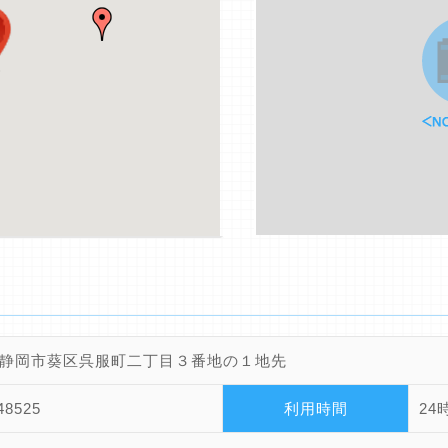
静岡市葵区呉服町二丁目３番地の１地先
48525
利用時間
24