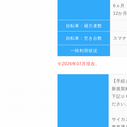
6ヵ月
12か
自転車：補欠者数
自転車：空き台数
スマナ
一時利用状況
※2026年07月現在。
【手続
新規契
下記Ｕ
ださい
サイカスマ
青葉通り自