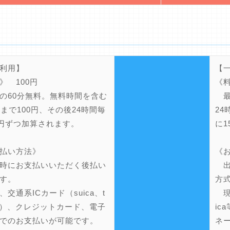
利用】
【
》 100円
《料
60分無料。無料時間を含む
最
間まで100円、その後24時間毎
24
0円ずつ加算されます。
に1
払い方法》
《
時にお支払いいただく後払い
出
す。
方
交通系ICカード（suica、t
現金
a等）、クレジットカード、電子
i
でのお支払いが可能です。
ネ