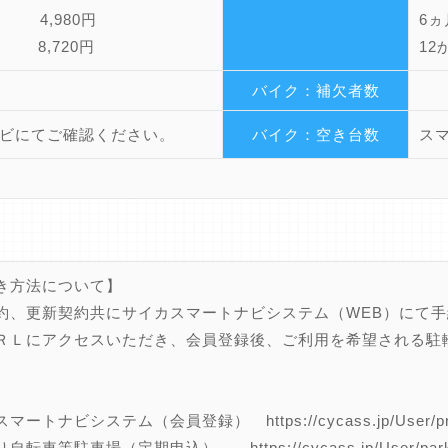
 4,980円
6
月 8,720円
12
バイク：補欠者数
ビにてご確認ください。
バイク：空き台数
ス
き方法について】
約、更新契約共にサイカスマートナビシステム（WEB）にて
ＲＬにアクセスいただき、会員登録後、ご利用を希望される駐
。
ートナビシステム（会員登録） https://cycass.jp/User/priva
転車等駐車場（定期申込） https://cycass.jp/User/parking/d