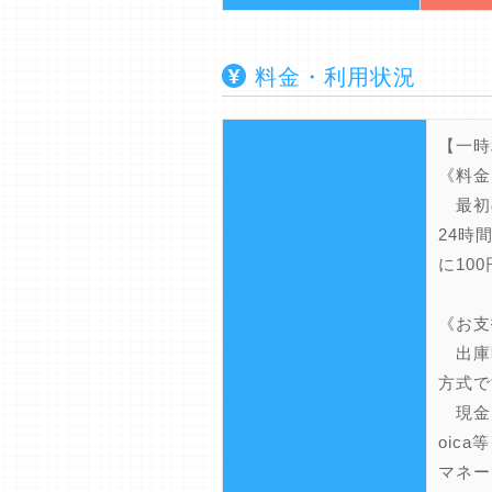
料金・利用状況
【一時
《料金
最初の
24時
に10
《お支
出庫
方式で
現金、
oic
マネー