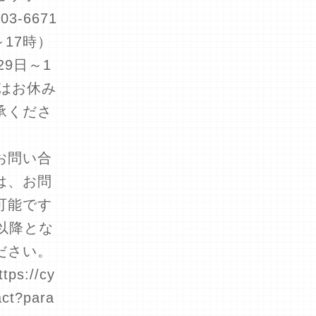
3-6671
～17時）
29日～1
はお休み
承くださ
お問い合
は、お問
可能です
以降とな
ださい。
s://cy
act?para