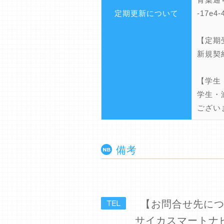
定期更新について
-17e4-
【定期
新規契
【学生
学生・
ござい
備考
【お問合せ先に
サイカスマートナ