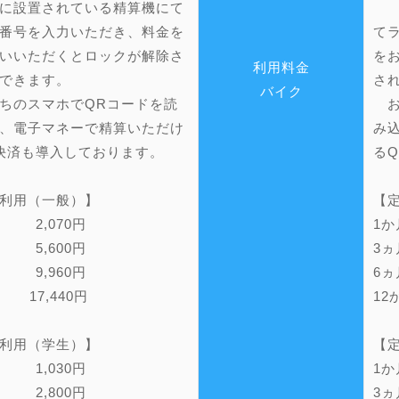
に設置されている精算機にて
場
番号を入力いただき、料金を
て
いいただくとロックが解除さ
を
利用料金
できます。
さ
バイク
ちのスマホでQRコードを読
お
、電子マネーで精算いただけ
み
決済も導入しております。
る
利用（一般）】
【
 2,070円
1
 5,600円
3
 9,960円
6ヵ
月 17,440円
12
利用（学生）】
【
 1,030円
1
 2,800円
3