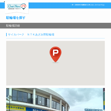
駐輪場を探す
駐輪場詳細
サイカパーク ＮＴＫあざみ野駐輪場