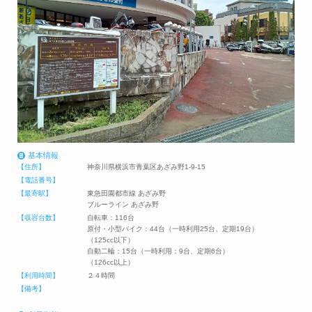
基本情報
【住所】
神奈川県横浜市青葉区あざみ野1-9-15
【電話番号】
【最寄駅】
東急田園都市線 あざみ野
ブルーライン あざみ野
【収容台数】
自転車：116台
原付・小型バイク：44台（一時利用25台、定期19台）
（125cc以下）
自動二輪：15台（一時利用：9台、定期6台）
（126cc以上）
【利用時間】
２４時間
【備考】