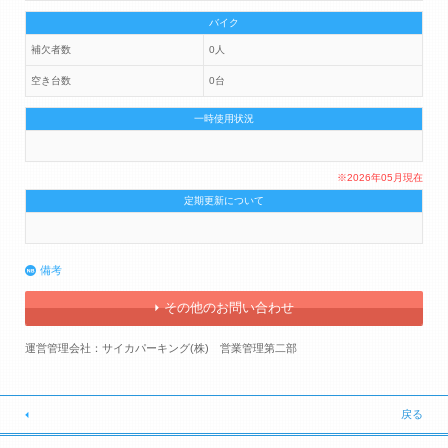
バイク
補欠者数
0人
空き台数
0台
一時使用状況
※2026年05月現在
定期更新について
備考
その他のお問い合わせ
運営管理会社：サイカパーキング(株) 営業管理第二部
戻る