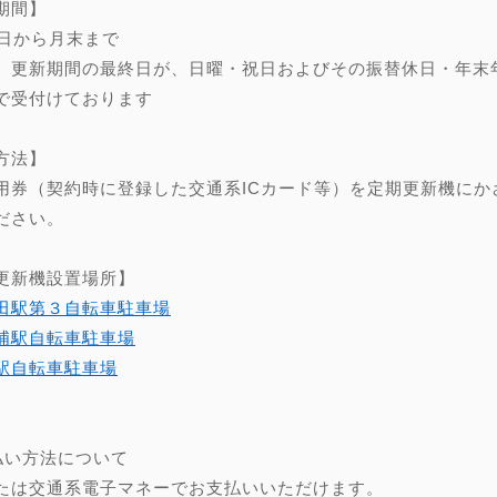
期間】
0日から月末まで
、更新期間の最終日が、日曜・祝日およびその振替休日・年末年始（
で受付けております
方法】
用券（契約時に登録した交通系ICカード等）を定期更新機にか
ださい。
更新機設置場所】
田駅第３自転車駐車場
浦駅自転車駐車場
駅自転車駐車場
】
払い方法について
たは交通系電子マネーでお支払いいただけます。