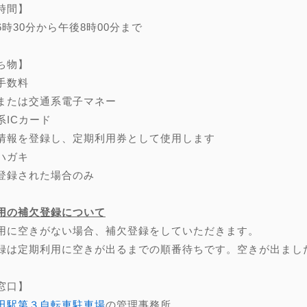
時間】
6時30分から午後8時00分まで
ち物】
手数料
または交通系電子マネー
系ICカード
情報を登録し、定期利用券として使用します
ハガキ
登録された場合のみ
用の補欠登録について
用に空きがない場合、補欠登録をしていただきます。
録は定期利用に空きが出るまでの順番待ちです。空きが出まし
窓口】
田駅第３自転車駐車場
の管理事務所