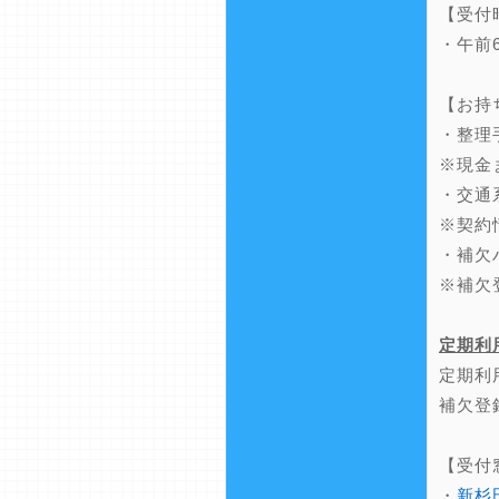
【受付
・午前
【お持
・整理
※現金
・交通
※契約
・補欠
※補欠
定期利
定期利
補欠登
【受付
・
新杉