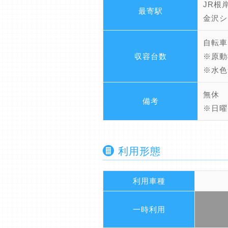
JR根
最寄駅
金沢シ
自転車
収容台数
※原動
※水色
無休
備考
※日曜
利用形態
利用車種
一時利用