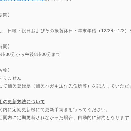
期間】
し、日曜・祝日およびその振替休日・年末年始（12/29～1/3）
時間】
6時30分から午後8時00分まで
ち物】
ありません
にて補欠登録票（補欠ハガキ送付先住所等）を記入していただ
用の更新方法について
間内に定期更新機にて更新手続きを行ってください。
期間内に定期更新されなかった場合、自動的に解約となります