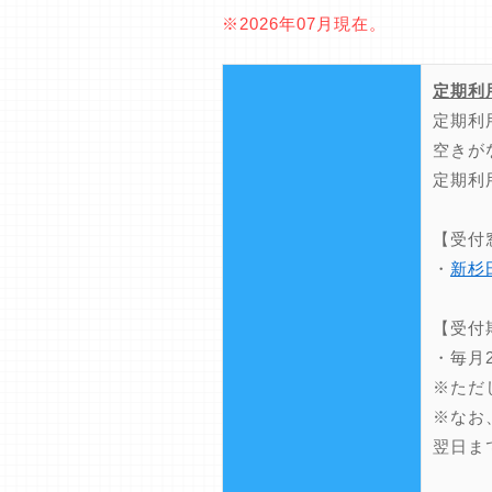
※2026年07月現在。
定期利
定期利
空きが
定期利
【受付
・
新杉
【受付
・毎月
※ただ
※なお
翌日ま