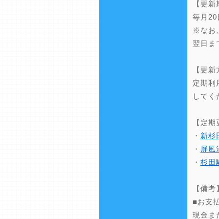
【更新
毎月2
※なお
翌日ま
【更新
定期利
してく
【定期
・
新杉
・
屏風
・
杉田
【備考
■お支
現金ま