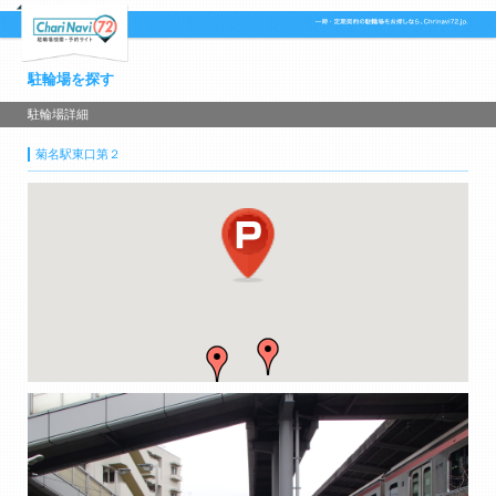
駐輪場を探す
駐輪場詳細
菊名駅東口第２