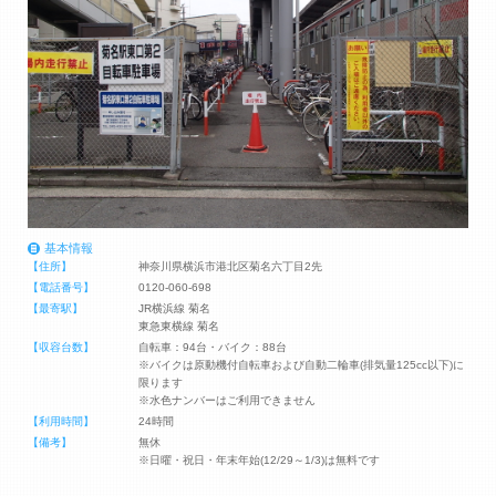
基本情報
【住所】
神奈川県横浜市港北区菊名六丁目2先
【電話番号】
0120-060-698
【最寄駅】
JR横浜線 菊名
東急東横線 菊名
【収容台数】
自転車：94台・バイク：88台
※バイクは原動機付自転車および自動二輪車(排気量125cc以下)に
限ります
※水色ナンバーはご利用できません
【利用時間】
24時間
【備考】
無休
※日曜・祝日・年末年始(12/29～1/3)は無料です