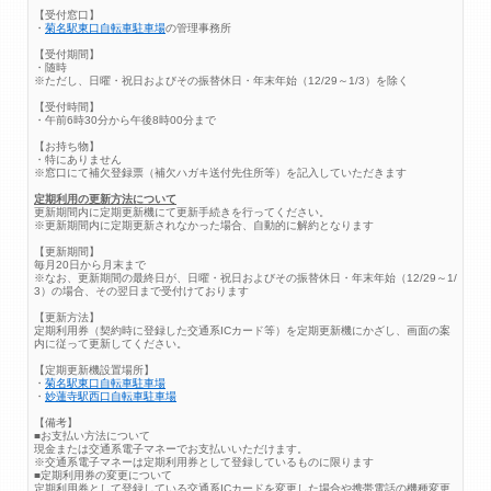
【受付窓口】
・
菊名駅東口自転車駐車場
の管理事務所
【受付期間】
・随時
※ただし、日曜・祝日およびその振替休日・年末年始（12/29～1/3）を除く
【受付時間】
・午前6時30分から午後8時00分まで
【お持ち物】
・特にありません
※窓口にて補欠登録票（補欠ハガキ送付先住所等）を記入していただきます
定期利用の更新方法について
更新期間内に定期更新機にて更新手続きを行ってください。
※更新期間内に定期更新されなかった場合、自動的に解約となります
【更新期間】
毎月20日から月末まで
※なお、更新期間の最終日が、日曜・祝日およびその振替休日・年末年始（12/29～1/
3）の場合、その翌日まで受付けております
【更新方法】
定期利用券（契約時に登録した交通系ICカード等）を定期更新機にかざし、画面の案
内に従って更新してください。
【定期更新機設置場所】
・
菊名駅東口自転車駐車場
・
妙蓮寺駅西口自転車駐車場
【備考】
■お支払い方法について
現金または交通系電子マネーでお支払いいただけます。
※交通系電子マネーは定期利用券として登録しているものに限ります
■定期利用券の変更について
定期利用券として登録している交通系ICカードを変更した場合や携帯電話の機種変更