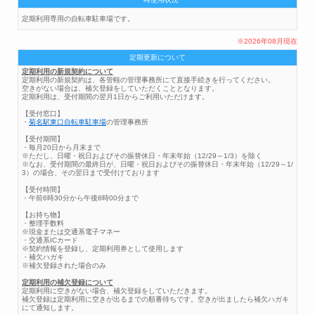
定期利用専用の自転車駐車場です。
※2026年08月現在
定期更新について
定期利用の新規契約について
定期利用の新規契約は、各管轄の管理事務所にて直接手続きを行ってください。
空きがない場合は、補欠登録をしていただくこととなります。
定期利用は、受付期間の翌月1日からご利用いただけます。
【受付窓口】
・
菊名駅東口自転車駐車場
の管理事務所
【受付期間】
・毎月20日から月末まで
※ただし、日曜・祝日およびその振替休日・年末年始（12/29～1/3）を除く
※なお、受付期間の最終日が、日曜・祝日およびその振替休日・年末年始（12/29～1/
3）の場合、その翌日まで受付けております
【受付時間】
・午前6時30分から午後8時00分まで
【お持ち物】
・整理手数料
※現金または交通系電子マネー
・交通系ICカード
※契約情報を登録し、定期利用券として使用します
・補欠ハガキ
※補欠登録された場合のみ
定期利用の補欠登録について
定期利用に空きがない場合、補欠登録をしていただきます。
補欠登録は定期利用に空きが出るまでの順番待ちです。空きが出ましたら補欠ハガキ
にて通知します。