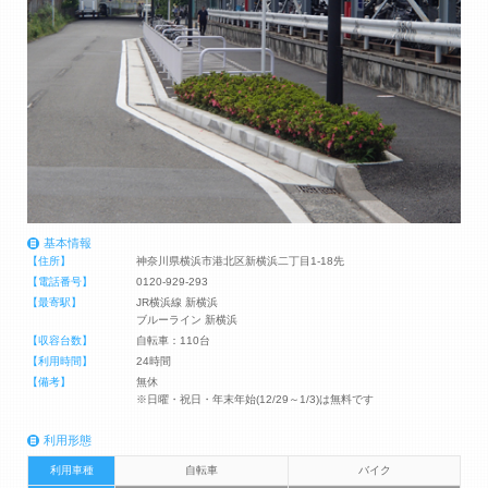
基本情報
【住所】
神奈川県横浜市港北区新横浜二丁目1-18先
【電話番号】
0120-929-293
【最寄駅】
JR横浜線 新横浜
ブルーライン 新横浜
【収容台数】
自転車：110台
【利用時間】
24時間
【備考】
無休
※日曜・祝日・年末年始(12/29～1/3)は無料です
利用形態
利用車種
自転車
バイク