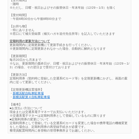
【受付期間】
・随時
※ただし、日曜・祝日およびその振替休日・年末年始（12/29～1/3）を除く
【受付時間】
・午前6時30分から午後8時00分まで
【お持ち物】
・特にありません
※窓口にて補欠登録票（補欠ハガキ送付先住所等）を記入していただきます
定期利用の更新方法について
更新期間内に定期更新機にて更新手続きを行ってください。
※更新期間内に定期更新されなかった場合、自動的に解約となります
【更新期間】
毎月20日から月末まで
※なお、更新期間の最終日が、日曜・祝日およびその振替休日・年末年始（12/29～1/
3）の場合、その翌日まで受付けております
【更新方法】
定期利用券（契約時に登録した交通系ICカード等）を定期更新機にかざし、画面の案
内に従って更新してください。
【定期更新機設置場所】
・
新横浜駅自転車駐車場
・
新横浜駅第４自転車駐車場
【備考】
■お支払い方法について
現金または交通系電子マネーでお支払いいただけます。
※交通系電子マネーは定期利用券として登録しているものに限ります
■定期利用券の変更について
定期利用券として登録している交通系ICカードを変更した場合や携帯電話の機種変更
をした場合は、定期利用券の再登録手続きが必要です。
整理員配置時間内に各管轄の管理事務所までお越しください。