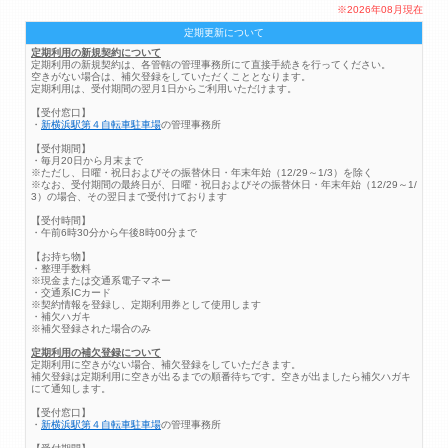
※2026年08月現在
定期更新について
定期利用の新規契約について
定期利用の新規契約は、各管轄の管理事務所にて直接手続きを行ってください。
空きがない場合は、補欠登録をしていただくこととなります。
定期利用は、受付期間の翌月1日からご利用いただけます。
【受付窓口】
・
新横浜駅第４自転車駐車場
の管理事務所
【受付期間】
・毎月20日から月末まで
※ただし、日曜・祝日およびその振替休日・年末年始（12/29～1/3）を除く
※なお、受付期間の最終日が、日曜・祝日およびその振替休日・年末年始（12/29～1/
3）の場合、その翌日まで受付けております
【受付時間】
・午前6時30分から午後8時00分まで
【お持ち物】
・整理手数料
※現金または交通系電子マネー
・交通系ICカード
※契約情報を登録し、定期利用券として使用します
・補欠ハガキ
※補欠登録された場合のみ
定期利用の補欠登録について
定期利用に空きがない場合、補欠登録をしていただきます。
補欠登録は定期利用に空きが出るまでの順番待ちです。空きが出ましたら補欠ハガキ
にて通知します。
【受付窓口】
・
新横浜駅第４自転車駐車場
の管理事務所