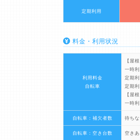
定期利用
料金・利用状況
【屋根
一時利
利用料金
定期利
自転車
定期利
【屋根
一時利
自転車：補欠者数
待ちな
自転車：空き台数
空きあ