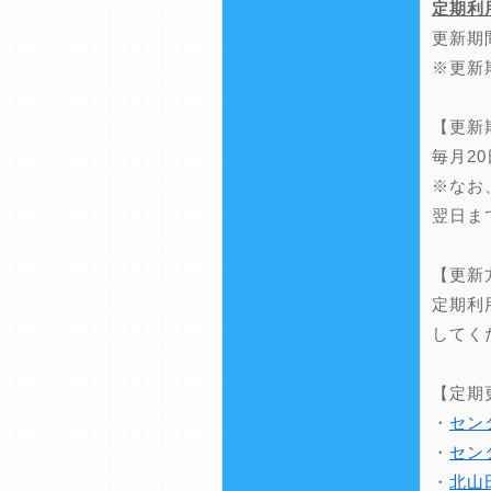
定期利
更新期
※更新
【更新
毎月2
※なお
翌日ま
【更新
定期利
してく
【定期
・
セン
・
セン
・
北山