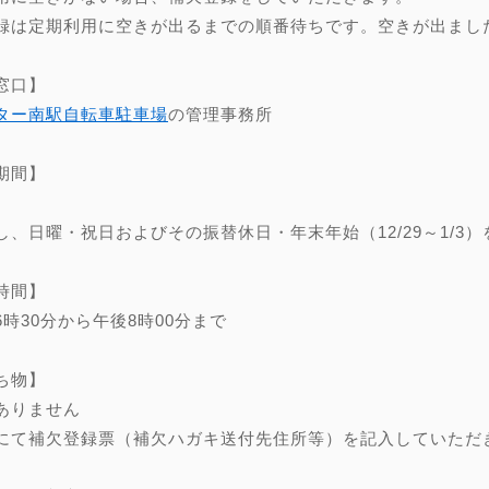
録は定期利用に空きが出るまでの順番待ちです。空きが出まし
窓口】
ター南駅自転車駐車場
の管理事務所
期間】
し、日曜・祝日およびその振替休日・年末年始（12/29～1/3）
時間】
6時30分から午後8時00分まで
ち物】
ありません
にて補欠登録票（補欠ハガキ送付先住所等）を記入していただ