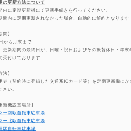
用の更新方法について
間内に定期更新機にて更新手続きを行ってください。
期間内に定期更新されなかった場合、自動的に解約となります
期間】
0日から月末まで
、更新期間の最終日が、日曜・祝日およびその振替休日・年末年始（
で受付けております
方法】
用券（契約時に登録した交通系ICカード等）を定期更新機にか
ださい。
更新機設置場所】
ター南駅自転車駐車場
ター北駅自転車駐車場
田駅自転車駐車場