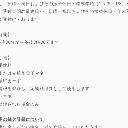
し、日曜・祝日およびその振替休日・年末年始（12/29～1/3）
、受付期間の最終日が、日曜・祝日およびその振替休日・年末年始（
で受付けております
時間】
6時30分から午後8時00分まで
ち物】
手数料
または交通系電子マネー
系ICカード
情報を登録し、定期利用券として使用します
ハガキ
登録された場合のみ
用の補欠登録について
用に空きがない場合、補欠登録をしていただきます。