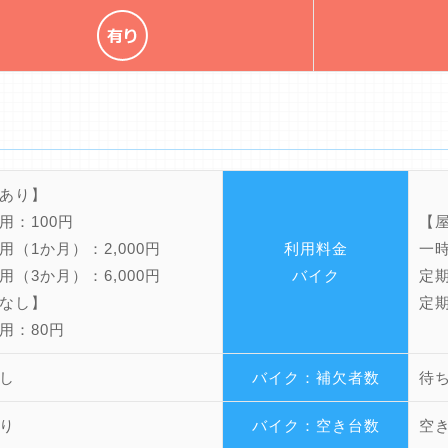
あり】
用：100円
【
用（1か月）：2,000円
利用料金
一時
用（3か月）：6,000円
バイク
定期
なし】
定期
用：80円
し
バイク：補欠者数
待
り
バイク：空き台数
空