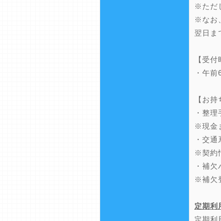
※ただ
※なお
翌日ま
【受付
・午前
【お持
・整理
※現金
・交通
※契約
・補欠
※補欠
定期利
定期利