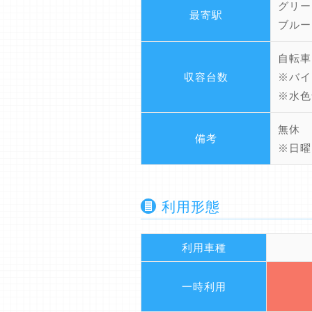
グリー
最寄駅
ブルー
自転車
収容台数
※バイ
※水色
無休
備考
※日曜
利用形態
利用車種
一時利用