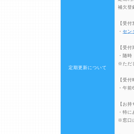
補欠登
【受付
・
セン
【受付
・随時
※ただ
定期更新について
【受付
・午前
【お持
・特に
※窓口