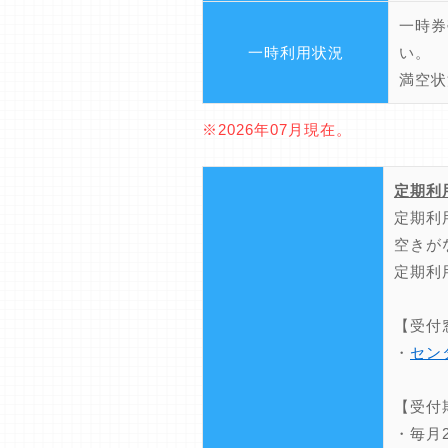
一時券
一時利用状況
い。
満空状
※2026年07月現在。
定期利
定期利
空きが
定期利
【受付
・
セン
【受付
・毎月